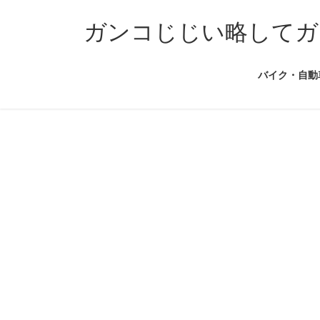
コ
ナ
ン
ビ
ガンコじじい略してガ
テ
ゲ
ン
ー
バイク・自動
ツ
シ
へ
ョ
ス
ン
キ
に
ッ
移
プ
動