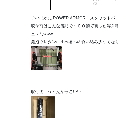
点)
そのほかに POWER ARMOR スクワット
取付前はこんな感じで１００禁で買った浮き
ェ～なwww
発泡ウレタンに比べ肩への食い込み少なくな
取付後 う～んかっこいい