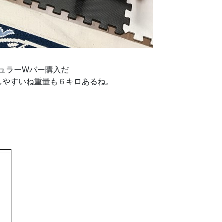
ギュラーWバー購入だ
しやすいね重量も６キロあるね。