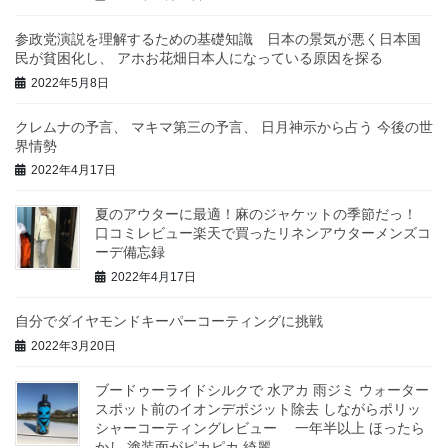
参政党演説を理解するための基礎知識 日本の景気が悪く日本国
民が貧困化し、 アホお花畑日本人になっている原因を探る
2022年5月8日
クレムナの予言、 マキマ第三の予言、 日月神示から占う 今後の世
界情勢
2022年4月17日
夏のアウターに最適！麻のジャケットの季節だっ！
口コミレビュー楽天で買ったリネンアウターメンズコ
ーデ備忘録
2022年4月17日
自分でダイヤモンドキーパーコーティングに挑戦
2022年3月20日
ブードゥーライドシルクで 水アカ 雨ジミ ウォーター
スポット前のイオンデポジット除去 しながらポリッ
シャーコーティングレビュー 一年半以上 ほったら
かし 塗装面がピカピカ 綺麗