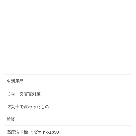
家電製品
新築注文住宅・マイホームメンテナンス
日月神事
未分類
洗車コーテイング
災害に備え
生活用品
防災・災害害対策
防災士で教わったもの
雑談
高圧洗浄機 ヒダカ hk-1890