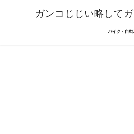
コ
ナ
ン
ビ
ガンコじじい略してガ
テ
ゲ
ン
ー
バイク・自動
ツ
シ
へ
ョ
ス
ン
キ
に
ッ
移
プ
動