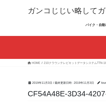
コ
ナ
ン
ビ
ガンコじじい略してガ
テ
ゲ
ン
ー
バイク・自動
ツ
シ
へ
ョ
ス
ン
キ
に
ッ
移
プ
動
HOME
210クラウンテレビキットデータシステムTTN-
2019年11月3日
/ 最終更新日時 :
2019年11月3日
tou
CF54A48E-3D34-4207