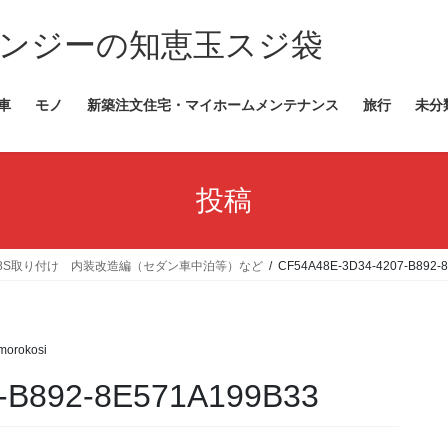
ンジーの知恵玉スジ袋
車
モノ
新築注文住宅・マイホームメンテナンス
旅行
未分
投稿
18S取り付け 内装改造編（セダン車中泊等）など
CF54A48E-3D34-4207-B892-
morokosi
-B892-8E571A199B33