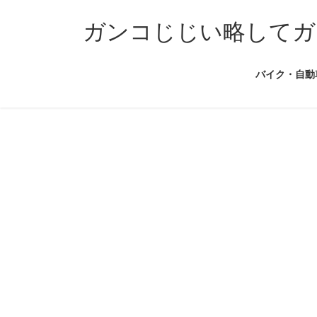
コ
ナ
ン
ビ
ガンコじじい略してガ
テ
ゲ
ン
ー
バイク・自動
ツ
シ
へ
ョ
ス
ン
キ
に
ッ
移
プ
動