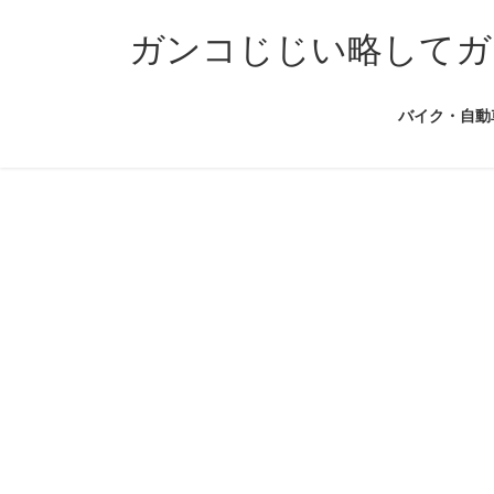
コ
ナ
ン
ビ
ガンコじじい略してガ
テ
ゲ
ン
ー
バイク・自動
ツ
シ
へ
ョ
ス
ン
キ
に
ッ
移
プ
動