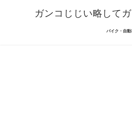
コ
ナ
ン
ビ
ガンコじじい略してガ
テ
ゲ
ン
ー
バイク・自動
ツ
シ
へ
ョ
ス
ン
キ
に
ッ
移
プ
動