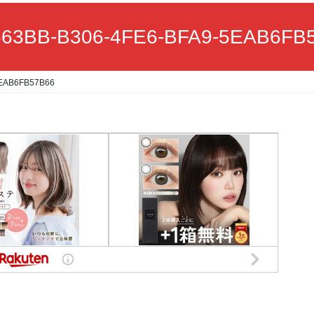
63BB-B306-4FE6-BFA9-5EAB6FB
5EAB6FB57B66