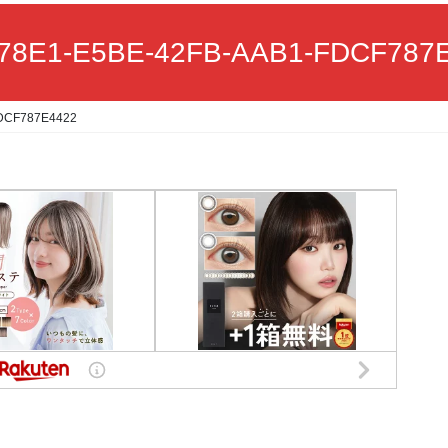
78E1-E5BE-42FB-AAB1-FDCF787
DCF787E4422