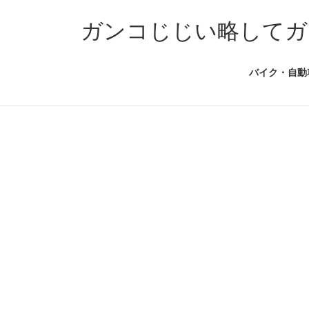
コ
ナ
ン
ビ
ガンコじじい略してガ
テ
ゲ
ン
ー
バイク・自動
ツ
シ
へ
ョ
ス
ン
キ
に
ッ
移
プ
動