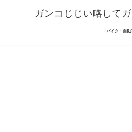
コ
ナ
ン
ビ
ガンコじじい略してガ
テ
ゲ
ン
ー
バイク・自動
ツ
シ
へ
ョ
ス
ン
キ
に
ッ
移
プ
動