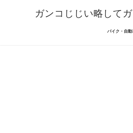
コ
ナ
ン
ビ
ガンコじじい略してガ
テ
ゲ
ン
ー
バイク・自動
ツ
シ
へ
ョ
ス
ン
キ
に
ッ
移
プ
動