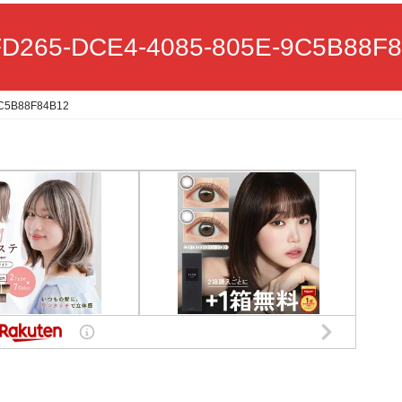
D265-DCE4-4085-805E-9C5B88F
C5B88F84B12