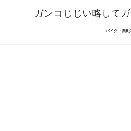
コ
ナ
ン
ビ
ガンコじじい略してガ
テ
ゲ
ン
ー
バイク・自動
ツ
シ
へ
ョ
ス
ン
キ
に
ッ
移
プ
動