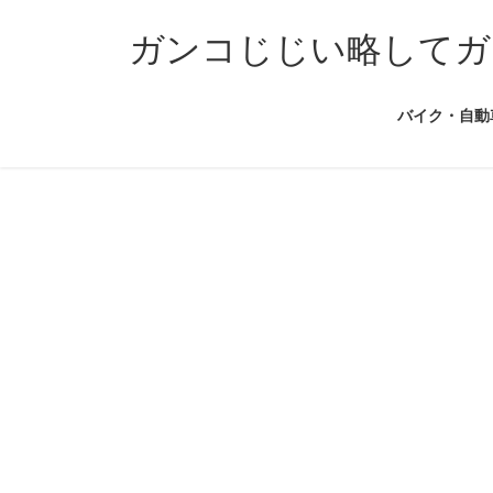
コ
ナ
ン
ビ
ガンコじじい略してガ
テ
ゲ
ン
ー
バイク・自動
ツ
シ
へ
ョ
ス
ン
キ
に
ッ
移
プ
動