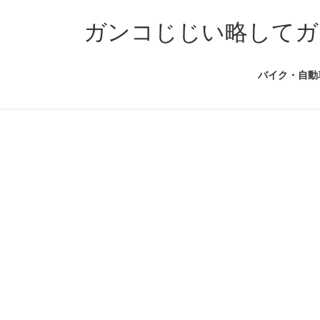
コ
ナ
ン
ビ
ガンコじじい略してガ
テ
ゲ
ン
ー
バイク・自動
ツ
シ
へ
ョ
ス
ン
キ
に
ッ
移
プ
動