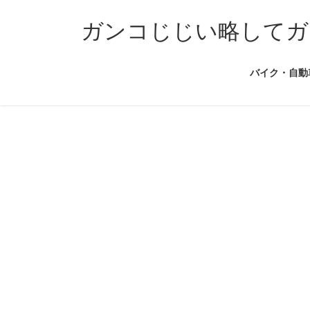
コ
ナ
ン
ビ
ガンコじじい略してガ
テ
ゲ
ン
ー
バイク・自動
ツ
シ
へ
ョ
ス
ン
キ
に
ッ
移
プ
動