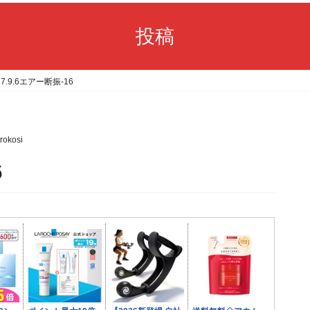
投稿
17.9.6エアー断振-16
rokosi
6