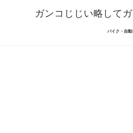
コ
ナ
ン
ビ
ガンコじじい略してガ
テ
ゲ
ン
ー
バイク・自動
ツ
シ
へ
ョ
ス
ン
キ
に
ッ
移
プ
動